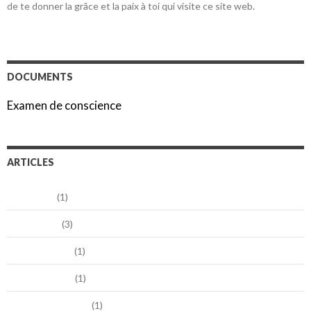
En lire
de te donner la grâce et la paix à toi qui visite ce site web.
davantage…
DOCUMENTS
Examen de conscience
ARTICLES
juin 2026
(1)
avril 2026
(3)
janvier 2026
(1)
février 2015
(1)
novembre 2014
(1)