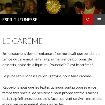
Recherche
ESPRIT-JEUNESSE
ALLER
MENU
AU
PRINCI
CONTENU
LE CARÊME
Je me souviens de mon enfance où on me disait que pendant le
temps du carême, il ne fallait pas manger de bonbons, de
desserts, boire de la liqueur… Pourquoi? C´est le carême !
Le jeûne est-il nécessaire, obligatoire, pour faire carême?
Rappelons nous que les textes qui nous sont proposés en ce
temps très spécial de pénitence, nous proposent trois façons
de faire pénitence, et ces trois façon doivent se vivre ensemble
et non pas séparément. Voici les textes.