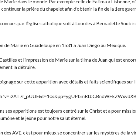
 de Marie dans le monde. Par exemple celle de Fatima à Lisbonne, o
 continuer la prière du chapelet afin d’obtenir la fin de la 1ere guerr
connues par l’église catholique soit à Lourdes à Bernadette Soubir
tion de Marie en Guadeloupe en 1531 à Juan Diego au Mexique.
astilles et l’impression de Marie sur la tilma de Juan qui est encore
ement la détruire.
ignage sur cette apparition avec détails et faits scientifiques sur l
watch?v=i2AT7r_pUUE&t=10s&pp=ygUPbmRtbCBndWFkZWxvdXB
s ses apparitions est toujours centré sur le Christ et a pour missio
 l’aumône et le jeûne pour notre salut éternel.
ion des AVE, c’est pour mieux se concentrer sur les mystères de la v