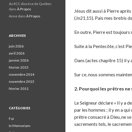
du RCC diocèse de Québec
dans
À Propos
Jésus dit aussi à Pierre aprè
Anne
dans
À Propos
(Jn21,15). Pais mes brebis da
En outre, Pierre est toujours
ARCHIVES
Suite à la Pentecôte, c’est Pi
juin 2026
avril 2026
Dans (actes chapitre 15) il y 
janvier 2026
février 2015
Sur ce, nous sommes maintena
novembre 2014
novembre 2013
2. Pourquoi les prêtres ne 
février 2011
Le Seigneur déclare « Il y a de
CATÉGORIES
par les hommes ; il y en a qu
prêtre consacré à Dieu, ne se
Foi
sacrements tels, le sacrement 
In Memoriam