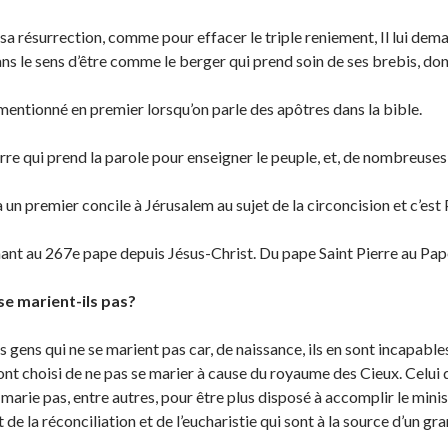
s sa résurrection, comme pour effacer le triple reniement, Il lui de
ns le sens d’être comme le berger qui prend soin de ses brebis, don
 mentionné en premier lorsqu’on parle des apôtres dans la bible.
erre qui prend la parole pour enseigner le peuple, et, de nombreuses
a un premier concile à Jérusalem au sujet de la circoncision et c’est 
nt au 267e pape depuis Jésus-Christ. Du pape Saint Pierre au Pap
se marient-ils pas?
s gens qui ne se marient pas car, de naissance, ils en sont incapables 
i ont choisi de ne pas se marier à cause du royaume des Cieux. Celui 
 marie pas, entre autres, pour être plus disposé à accomplir le minis
de la réconciliation et de l’eucharistie qui sont à la source d’un gr