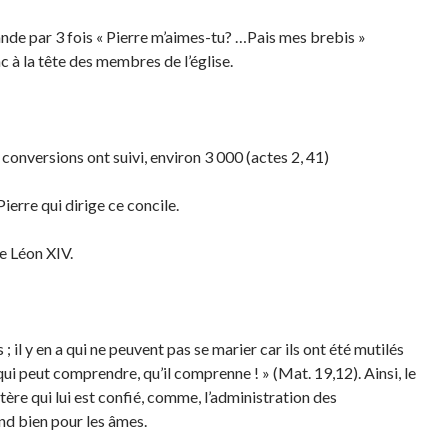
mande par 3 fois « Pierre m’aimes-tu? …Pais mes brebis »
c à la tête des membres de l’église.
 conversions ont suivi, environ 3 000 (actes 2, 41)
Pierre qui dirige ce concile.
e Léon XIV.
; il y en a qui ne peuvent pas se marier car ils ont été mutilés
qui peut comprendre, qu’il comprenne ! » (Mat. 19,12). Ainsi, le
tère qui lui est confié, comme, l’administration des
and bien pour les âmes.