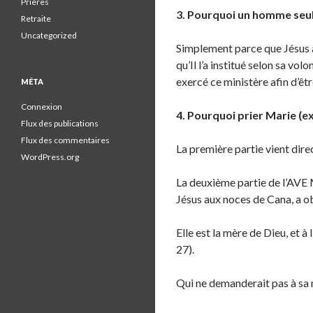
Prières
3. Pourquoi un homme seu
Retraite
Uncategorized
Simplement parce que Jésus a
qu’Il l’a institué selon sa vo
exercé ce ministère afin d’êt
MÉTA
Connexion
4. Pourquoi prier Marie (e
Flux des publications
Flux des commentaires
La première partie vient dire
WordPress.org
La deuxième partie de l’AVE M
Jésus aux noces de Cana, a obt
Elle est la mère de Dieu, et à
27).
Qui ne demanderait pas à sa 