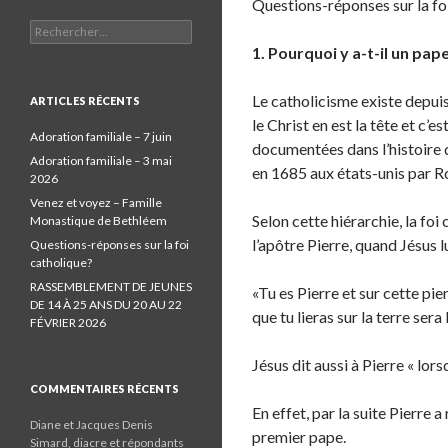
Questions-réponses sur la fo
Rechercher :
1. Pourquoi y a-t-il un pap
Le catholicisme existe depuis 
ARTICLES RÉCENTS
le Christ en est la tête et c’e
Adoration familiale – 7 juin
documentées dans l’histoire 
Adoration familiale – 3 mai
en 1685 aux états-unis par R
2026
Venez et voyez – Famille
Selon cette hiérarchie, la fo
Monastique de Bethléem
l’apôtre Pierre, quand Jésus lu
Questions-réponses sur la foi
catholique?
RASSEMBLEMENT DE JEUNES
«Tu es Pierre et sur cette pie
DE 14 À 25 ANS DU 20 AU 22
que tu lieras sur la terre sera
FÉVRIER 2026
Jésus dit aussi à Pierre « lor
COMMENTAIRES RÉCENTS
En effet, par la suite Pierre a
Diane et Jacques Denis
premier pape.
Simard, diacre et répondants