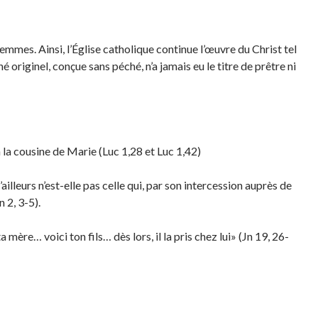
mes. Ainsi, l’Église catholique continue l’œuvre du Christ tel
 originel, conçue sans péché, n’a jamais eu le titre de prêtre ni
h la cousine de Marie (Luc 1,28 et Luc 1,42)
leurs n’est-elle pas celle qui, par son intercession auprès de
 2, 3-5).
 mère… voici ton fils… dès lors, il la pris chez lui» (Jn 19, 26-