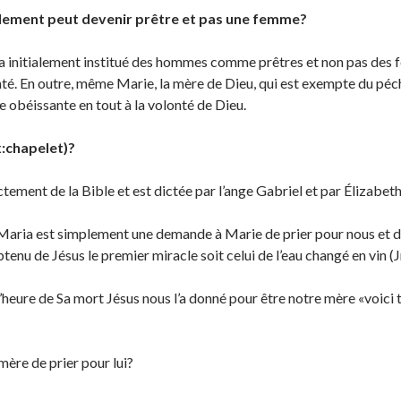
lement peut devenir prêtre et pas une femme?
 initialement institué des hommes comme prêtres et non pas des fem
lonté. En outre, même Marie, la mère de Dieu, qui est exempte du péché
re obéissante en tout à la volonté de Dieu.
x:chapelet)?
ctement de la Bible et est dictée par l’ange Gabriel et par Élizabet
aria est simplement une demande à Marie de prier pour nous et d’ail
enu de Jésus le premier miracle soit celui de l’eau changé en vin (Jn
 l’heure de Sa mort Jésus nous l’a donné pour être notre mère «voici ta
mère de prier pour lui?