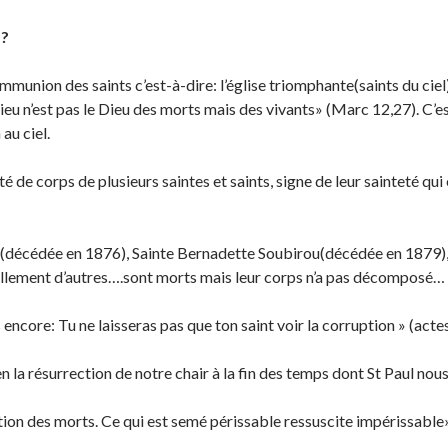
s?
mmunion des saints c’est-à-dire: l’église triomphante(saints du ciel)
ieu n’est pas le Dieu des morts mais des vivants» (Marc 12,27). C’est
 au ciel.
ité de corps de plusieurs saintes et saints, signe de leur sainteté q
(décédée en 1876), Sainte Bernadette Soubirou(décédée en 1879), 
ellement d’autres….sont morts mais leur corps n’a pas décomposé…
rs encore: Tu ne laisseras pas que ton saint voir la corruption » (acte
n la résurrection de notre chair à la fin des temps dont St Paul nous
ection des morts. Ce qui est semé périssable ressuscite impérissable»