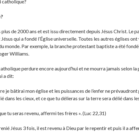
i catholique?
e?
plus de 2000 ans et est issu directement depuis Jésus Christ. Le pap
st Jésus qui a fondé l’Église universelle. Toutes les autres églises on
du monde. Par exemple, la branche protestant baptiste a été fondé
oger Williams.
i catholique perdure encore aujourd’hui et ne mourra jamais selon la 
i a dit:
rre je bâtirai mon église et les puissances de l’enfer ne prévaudront 
 lié dans les cieux, et ce que tu délieras sur la terre sera délié dans 
sque tu seras revenu, affermi tes frères ». (Luc 22,31)
 renié Jésus 3 fois, il est revenu à Dieu par le repentir et puis il a a