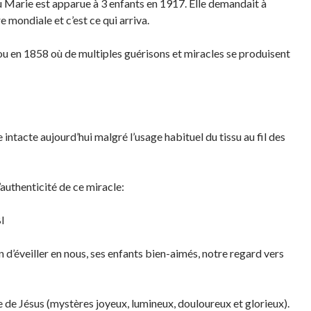
ù Marie est apparue à 3 enfants en 1917. Elle demandait à
e mondiale et c’est ce qui arriva.
ou en 1858 où de multiples guérisons et miracles se produisent
 intacte aujourd’hui malgré l’usage habituel du tissu au fil des
’authenticité de ce miracle:
l
n d’éveiller en nous, ses enfants bien-aimés, notre regard vers
ie de Jésus (mystères joyeux, lumineux, douloureux et glorieux).