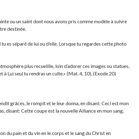
sainte ou un saint dont nous avons pris comme modèle à suivre
otre destinée.
u es séparé de lui ou d’elle. Lorsque tu regardes cette photo
mosphère plus recueillie, loin d’adorer ces images ou statues,
à Lui seul tu rendras un culte.» (Mat. 4, 10), (Exode 20)
endit grâces, le rompit et le leur donna, en disant: Ceci est mon
as, disant: Cette coupe est la nouvelle Alliance en mon sang,
on du pain et du vin en le corps et le sang du Christ en