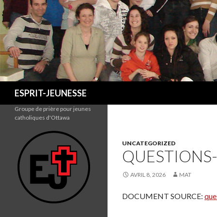
Recherche
ESPRIT-JEUNESSE
Groupe de prière pour jeunes
catholiques d'Ottawa
UNCATEGORIZED
QUESTIONS-
AVRIL 8, 2026
MAT
DOCUMENT SOURCE:
que