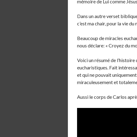
mémoire de Lui comme Jésus a 
Dans un autre verset biblique
c’est ma chair, pour la vie du
Beaucoup de miracles eucharis
nous déclare: « Croyez du mo
Voici un résumé de l’histoire
eucharistiques. Fait intéres
et qui ne pouvait uniquement 
miraculeusement et totalement
Aussi le corps de Carlos aprè