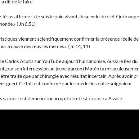
dit de le faire.
 Jésus affirme : «Je suis le pain vivant, descendu du ciel. Qui mange
 monde.» ( Jn 6,51)
tiques viennent scientifiquement confirmer la présence réelle de Jé
ins à cause des œuvres mêmes». (Jn 14, 11)
 de Carlos Acutis sur YouTube aujourd’hui canonisé. Aussi le lien du
sant, par son intercession un jeune garçon (Matéo) a miraculeuseme
être traité que par chirurgie avec résultat incertain. Après avoir pr
 guéri. Ce fait est confirmé par les médecins qui le soignaient.
s sa mort est demeuré incorruptible et est exposé à Assise.