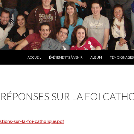
ALLER AU CONTENU
ACCUEIL
ÉVÉNEMENTS À VENIR
ALBUM
TÉMOIGNAGES
RÉPONSES SUR LA FOI CATH
stions-sur-la-foi-catholique.pdf