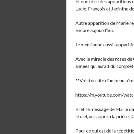
Et quoi dire des apparitions
Lucie, François et Jacinthe de
Autre apparition de Marie re
encore aujourd’hui.
Je mentionne aussi l’appari
Avec le miracle des roses de C
années qui aurait dû complèt
**Voici un site d’un beau témo
https://m.youtube.com/
Bref, le message de Marie dan
le ciel, un rappel à la prière,
Pour ce qui est de la répétit