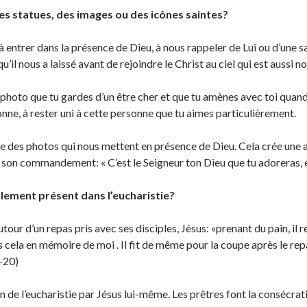
es statues, des images ou des icônes saintes?
 entrer dans la présence de Dieu, à nous rappeler de Lui ou d’une 
’il nous a laissé avant de rejoindre le Christ au ciel qui est aussi n
hoto que tu gardes d’un être cher et que tu amènes avec toi quand t
onne, à rester uni à cette personne que tu aimes particulièrement.
 des photos qui nous mettent en présence de Dieu. Cela crée une at
son commandement: « C’est le Seigneur ton Dieu que tu adoreras, et 
ellement présent dans l’eucharistie?
tour d’un repas pris avec ses disciples, Jésus: «prenant du pain, il r
 cela en mémoire de moi . Il fit de même pour la coupe après le rep
-20)
n de l’eucharistie par Jésus lui-même. Les prêtres font la consécrati